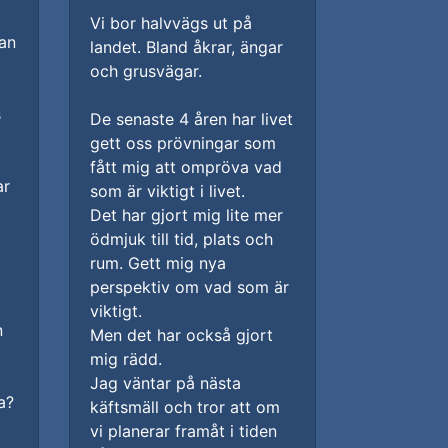
Vi bor halvvägs ut på
nan
landet. Bland åkrar, ängar
och grusvägar.
s
De senaste 4 åren har livet
gett oss prövningar som
fått mig att ompröva vad
ar
som är viktigt i livet.
Det har gjort mig lite mer
ödmjuk till tid, plats och
rum. Gett mig nya
perspektiv om vad som är
viktigt.
n
Men det har också gjort
mig rädd.
Jag väntar på nästa
a?
käftsmäll och tror att om
vi planerar framåt i tiden