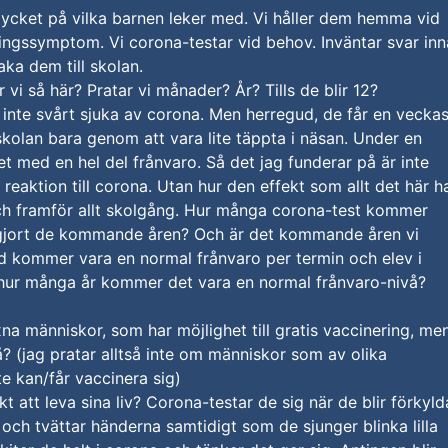
ycket på vilka barnen leker med. Vi håller dem hemma vid
ingssymptom. Vi corona-testar vid behov. Inväntar svar in
baka dem till skolan.
 vi så här? Pratar vi månader? År? Tills de blir 12?
 inte svårt sjuka av corona. Men herregud, de får en vecka
skolan bara genom att vara lite täppta i näsan. Under en
et med en hel del frånvaro. Så det jag funderar på är inte
 reaktion till corona. Utan hur den effekt som allt det här h
och framför allt skolgång. Hur många corona-test kommer
gjort de kommande åren? Och är det kommande åren vi
d kommer vara en normal frånvaro per termin och elev i
 hur många år kommer det vara en normal frånvaro-nivå?
na människor, som har möjlighet till gratis vaccinering, me
tå? (jag pratar alltså inte om människor som av olika
te kan/får vaccinera sig)
t att leva sina liv? Corona-testar de sig när de blir förkyld
g och tvättar händerna samtidigt som de sjunger blinka lilla