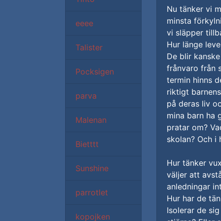
Nu tänker vi m
minsta förkyln
eeee
vi släpper till
Hur länge lever
Talister
De blir kanske
frånvaro från 
Pocksigen
termin hinns d
riktigt barnens
parva
på deras liv 
mina barn ha 
Malenan
pratar om? Va
skolan? Och i
Bietttt
Hur tänker vux
Sunshine
väljer att avs
anledningar in
parrotlet
Hur har de tänk
Isolerar de si
kopojken