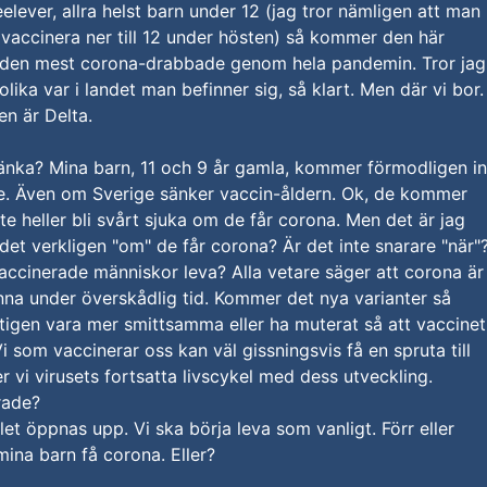
elever, allra helst barn under 12 (jag tror nämligen att man
vaccinera ner till 12 under hösten) så kommer den här
 den mest corona-drabbade genom hela pandemin. Tror jag
lika var i landet man befinner sig, så klart. Men där vi bor.
n är Delta.
änka? Mina barn, 11 och 9 år gamla, kommer förmodligen in
de. Även om Sverige sänker vaccin-åldern. Ok, de kommer
te heller bli svårt sjuka om de får corona. Men det är jag
 det verkligen "om" de får corona? Är det inte snarare "när"
accinerade människor leva? Alla vetare säger att corona är
anna under överskådlig tid. Kommer det nya varianter så
igen vara mer smittsamma eller ha muterat så att vaccinet
Vi som vaccinerar oss kan väl gissningsvis få en spruta till
 vi virusets fortsatta livscykel med dess utveckling.
rade?
et öppnas upp. Vi ska börja leva som vanligt. Förr eller
ina barn få corona. Eller?