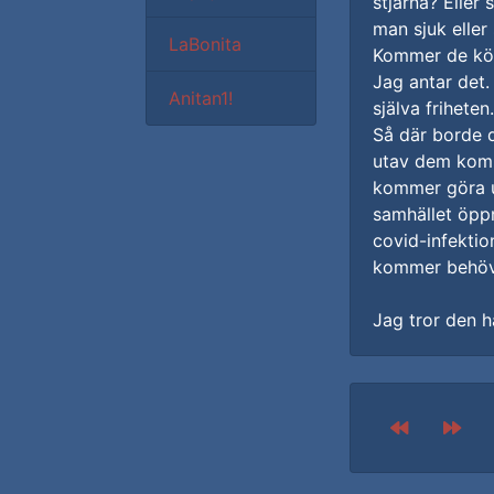
stjärna? Eller 
man sjuk eller 
LaBonita
Kommer de köpa
Jag antar det.
Anitan1!
själva friheten.
Så där borde d
utav dem komme
kommer göra u
samhället öppn
covid-infekti
kommer behöva
Jag tror den 