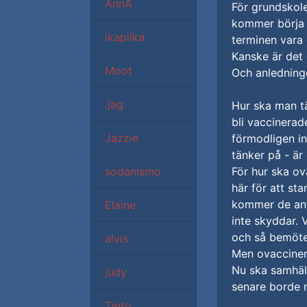
AnnA
För grundskole
kommer börja 
ikapiika
terminen vara
Kanske är det o
Moot
Och anledninge
.jag
Hur ska man t
bli vaccinera
Jazzie
förmodligen in
tänker på - är
sodanismo
För hur ska ov
här för att st
kommer de ant
Elaine
inte skyddar. 
och så bemöter
alvis
Men ovaccine
Nu ska samhäll
judy
senare borde m
Tinto