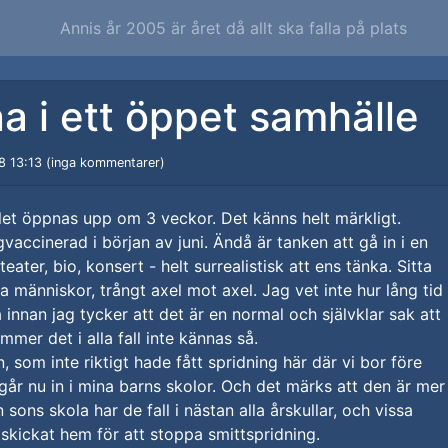
Annis år 2005 är året då allt ska falla på plats
a i ett öppet samhälle
8 13:13 (inga kommentarer)
let öppnas upp om 3 veckor. Det känns helt märkligt.
gvaccinerad i början av juni. Ändå är tanken att gå in i en
 teater, bio, konsert - helt surrealistisk att ens tänka. Sitta
 människor, trångt axel mot axel. Jag vet inte hur lång tid
innan jag tycker att det är en normal och självklar sak att
mmer det i alla fall inte kännas så.
, som inte riktigt hade fått spridning här där vi bor före
år nu in i mina barns skolor. Och det märks att den är mer
 sons skola har de fall i nästan alla årskullar, och vissa
 skickat hem för att stoppa smittspridning.