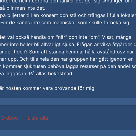
skiter de helt i corona och tänker det ger sig. Antingen blir
så blir man inte det.
 biljetter till en konsert och stå och trängas i fulla lokale
 För de känns inte som människor som skulle förneka sig
et väl också handla om "när" och inte "om". Visst, många
r inte heller bli allvarligt sjuka. Frågan är vilka åtgärder 
nder tiden? Som att stanna hemma, hålla avstånd osv när
ar upp. Och tills hela den här gruppen har gått igenom en
on kommer sjukhusen behöva lägga resurser på den andel 
 läggas in. På allas bekostnad.
här hösten kommer vara prövande för mig.
Ordbok
Lista alla