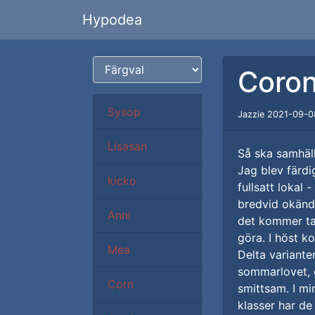
Hypodea
Coron
Sysop
Jazzie 2021-09-0
Lisasan
Så ska samhäl
Jag blev färdi
kicko
fullsatt lokal -
bredvid okända
Anni
det kommer ta 
göra. I höst ko
Mea
Delta varianten
sommarlovet, g
Corn
smittsam. I min
klasser har de