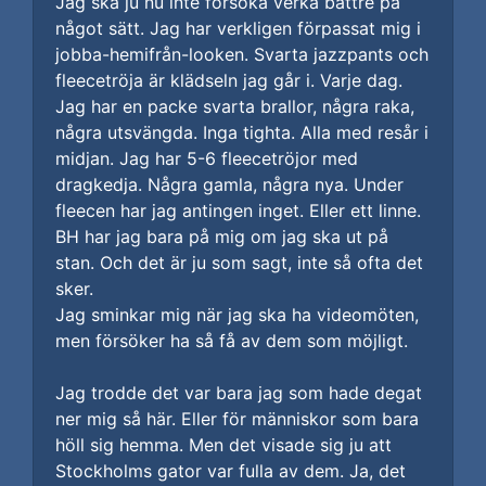
Jag ska ju nu inte försöka verka bättre på
något sätt. Jag har verkligen förpassat mig i
jobba-hemifrån-looken. Svarta jazzpants och
fleecetröja är klädseln jag går i. Varje dag.
Jag har en packe svarta brallor, några raka,
några utsvängda. Inga tighta. Alla med resår i
midjan. Jag har 5-6 fleecetröjor med
dragkedja. Några gamla, några nya. Under
fleecen har jag antingen inget. Eller ett linne.
BH har jag bara på mig om jag ska ut på
stan. Och det är ju som sagt, inte så ofta det
sker.
Jag sminkar mig när jag ska ha videomöten,
men försöker ha så få av dem som möjligt.
Jag trodde det var bara jag som hade degat
ner mig så här. Eller för människor som bara
höll sig hemma. Men det visade sig ju att
Stockholms gator var fulla av dem. Ja, det