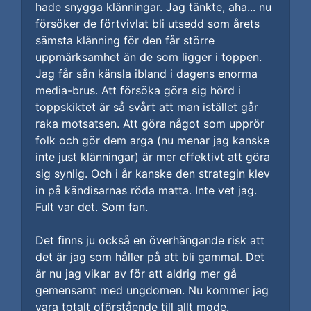
hade snygga klänningar. Jag tänkte, aha... nu
försöker de förtvivlat bli utsedd som årets
sämsta klänning för den får större
uppmärksamhet än de som ligger i toppen.
Jag får sån känsla ibland i dagens enorma
media-brus. Att försöka göra sig hörd i
toppskiktet är så svårt att man istället går
raka motsatsen. Att göra något som upprör
folk och gör dem arga (nu menar jag kanske
inte just klänningar) är mer effektivt att göra
sig synlig. Och i år kanske den strategin klev
in på kändisarnas röda matta. Inte vet jag.
Fult var det. Som fan.
Det finns ju också en överhängande risk att
det är jag som håller på att bli gammal. Det
är nu jag vikar av för att aldrig mer gå
gemensamt med ungdomen. Nu kommer jag
vara totalt oförstående till allt mode.