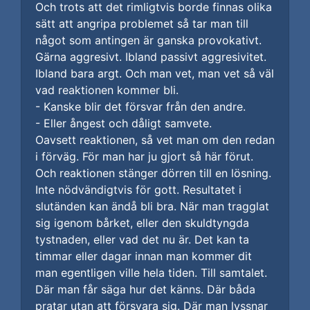
Och trots att det rimligtvis borde finnas olika
sätt att angripa problemet så tar man till
något som antingen är ganska provokativt.
Gärna aggresivt. Ibland passivt aggresivitet.
Ibland bara argt. Och man vet, man vet så väl
vad reaktionen kommer bli.
- Kanske blir det försvar från den andre.
- Eller ångest och dåligt samvete.
Oavsett reaktionen, så vet man om den redan
i förväg. För man har ju gjort så här förut.
Och reaktionen stänger dörren till en lösning.
Inte nödvändigtvis för gott. Resultatet i
slutänden kan ändå bli bra. När man tragglat
sig igenom bårket, eller den skuldtyngda
tystnaden, eller vad det nu är. Det kan ta
timmar eller dagar innan man kommer dit
man egentligen ville hela tiden. Till samtalet.
Där man får säga hur det känns. Där båda
pratar utan att försvara sig. Där man lyssnar