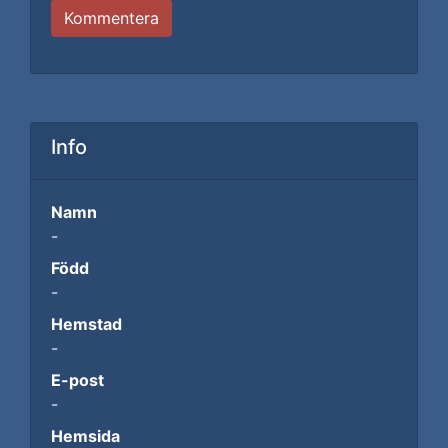
Kommentera
Info
Namn
-
Född
-
Hemstad
-
E-post
-
Hemsida