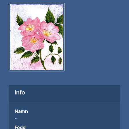
Info
Namn
-
Född