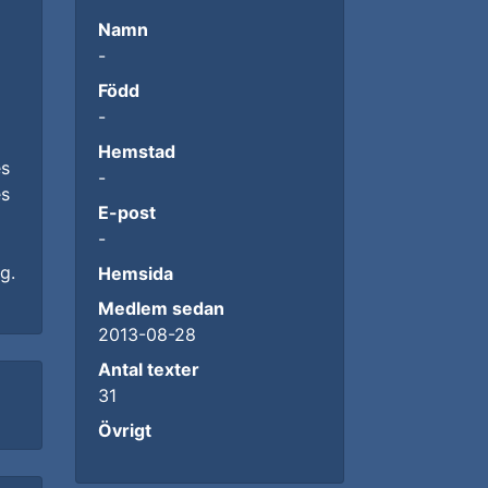
Namn
-
Född
-
Hemstad
es
-
es
E-post
-
g.
Hemsida
Medlem sedan
2013-08-28
Antal texter
31
Övrigt