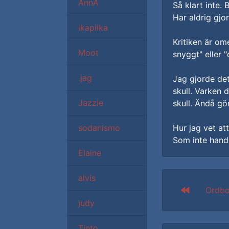
AnnA
Så klart inte.
Har aldrig gjor
ikapiika
Kritiken är om
Moot
snyggt" eller 
.jag
Jag gjorde det
skull. Varken d
Jazzie
skull. Ändå gö
sodanismo
Hur jag vet at
Som inte handl
Elaine
alvis
Ordb
judy
Tinto