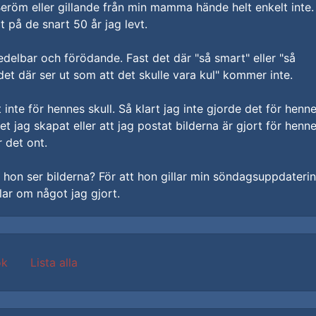
 Beröm eller gillande från min mamma hände helt enkelt inte.
t på de snart 50 år jag levt.
edelbar och förödande. Fast det där "så smart" eller "så
"det där ser ut som att det skulle vara kul" kommer inte.
 inte för hennes skull. Så klart jag inte gjorde det för henn
et jag skapat eller att jag postat bilderna är gjort för henn
r det ont.
t hon ser bilderna? För att hon gillar min söndagsuppdaterin
ar om något jag gjort.
ok
Lista alla