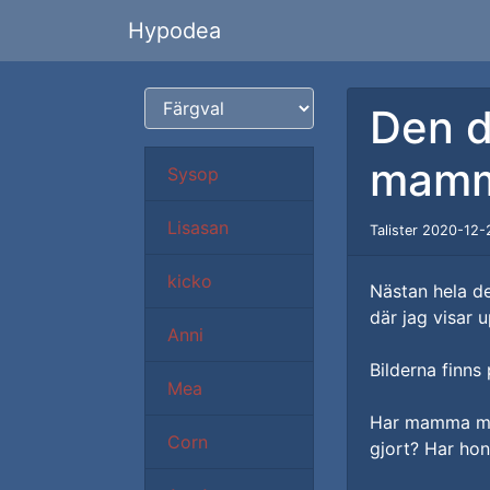
Hypodea
Den d
mam
Sysop
Lisasan
Talister 2020-12-
kicko
Nästan hela de
där jag visar u
Anni
Bilderna finn
Mea
Har mamma med
Corn
gjort? Har ho