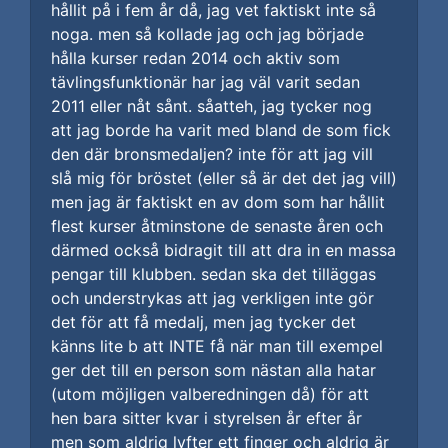
hållit på i fem år då, jag vet faktiskt inte så
noga. men så kollade jag och jag började
hålla kurser redan 2014 och aktiv som
tävlingsfunktionär har jag väl varit sedan
2011 eller nåt sånt. såatteh, jag tycker nog
att jag borde ha varit med bland de som fick
den där bronsmedaljen? inte för att jag vill
slå mig för bröstet (eller så är det det jag vill)
men jag är faktiskt en av dom som har hållit
flest kurser åtminstone de senaste åren och
därmed också bidragit till att dra in en massa
pengar till klubben. sedan ska det tilläggas
och understrykas att jag verkligen inte gör
det för att få medalj, men jag tycker det
känns lite b att INTE få när man till exempel
ger det till en person som nästan alla hatar
(utom möjligen valberedningen då) för att
hen bara sitter kvar i styrelsen år efter år
men som aldrig lyfter ett finger och aldrig är