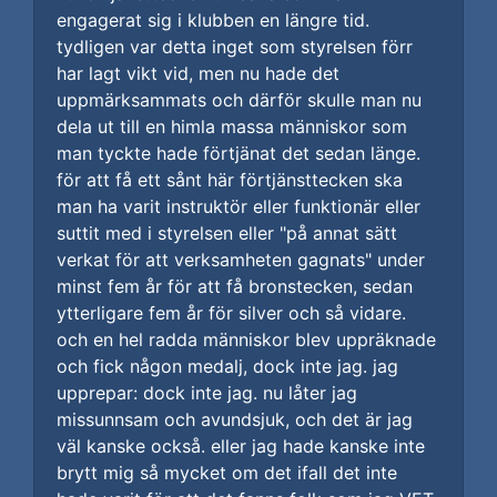
engagerat sig i klubben en längre tid.
tydligen var detta inget som styrelsen förr
har lagt vikt vid, men nu hade det
uppmärksammats och därför skulle man nu
dela ut till en himla massa människor som
man tyckte hade förtjänat det sedan länge.
för att få ett sånt här förtjänsttecken ska
man ha varit instruktör eller funktionär eller
suttit med i styrelsen eller "på annat sätt
verkat för att verksamheten gagnats" under
minst fem år för att få bronstecken, sedan
ytterligare fem år för silver och så vidare.
och en hel radda människor blev uppräknade
och fick någon medalj, dock inte jag. jag
upprepar: dock inte jag. nu låter jag
missunnsam och avundsjuk, och det är jag
väl kanske också. eller jag hade kanske inte
brytt mig så mycket om det ifall det inte