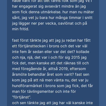
hade varit för att det fanns folk som jag VET
har engagerat sig avsevärt mindre än jag
som fick denna utmärkelse. hur man nu mäter
sånt, jag vet ju bara hur många timmar i snitt
jag lägger ner per vecka, oavlönat och på
min fritid.
fast först tänkte jag att jag ju redan har fått
ett förtjänsttecken i brons och det var väl
inte fem år sedan eller var det det? kollade
och nja, njä, det var i och för sig 2015 jag
fick det, men kanske att det räknas till och
med föregående år, alltså 2019, eftersom
årsmöte behandlar året som varit? fast sen
kom jag på att nä men vänta nu, det var ju
hundförarmärket i brons som jag fick, det får
man för tävlingsmeriter och inte för
"förtjänst".
och sen tänkte jag att jag har väl kanske inte