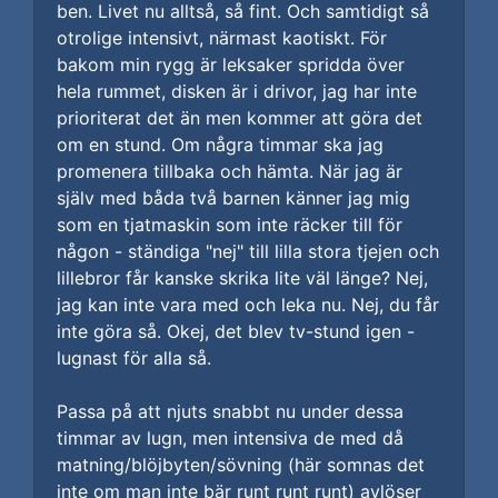
ben. Livet nu alltså, så fint. Och samtidigt så
otrolige intensivt, närmast kaotiskt. För
bakom min rygg är leksaker spridda över
hela rummet, disken är i drivor, jag har inte
prioriterat det än men kommer att göra det
om en stund. Om några timmar ska jag
promenera tillbaka och hämta. När jag är
själv med båda två barnen känner jag mig
som en tjatmaskin som inte räcker till för
någon - ständiga "nej" till lilla stora tjejen och
lillebror får kanske skrika lite väl länge? Nej,
jag kan inte vara med och leka nu. Nej, du får
inte göra så. Okej, det blev tv-stund igen -
lugnast för alla så.
Passa på att njuts snabbt nu under dessa
timmar av lugn, men intensiva de med då
matning/blöjbyten/sövning (här somnas det
inte om man inte bär runt runt runt) avlöser