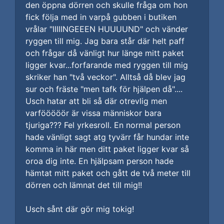
den öppna dörren och skulle fråga om hon
fick följa med in varpå gubben i butiken
vrålar "IIIIINGEEEN HUUUUND" och vänder
ryggen till mig. Jag bara står där helt paff
och frågar då vänligt hur länge mitt paket
ligger kvar...forfarande med ryggen till mig
skriker han "två veckor". Alltså då blev jag
sur och fräste "men tafk för hjälpen då"....
Usch hatar att bli så där otrevlig men
varfööööör är vissa människor bara
tjuriga??? Fel yrkesroll. En normal person
hade vänligt sagt atg tyvärr får hundar inte
komma in här men ditt paket ligger kvar så
oroa dig inte. En hjälpsam person hade
hämtat mitt paket och gått de två meter till
dörren och lämnat det till mig!!
Usch sånt där gör mig tokig!