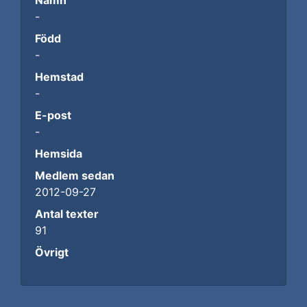
Namn
-
Född
-
Hemstad
-
E-post
-
Hemsida
Medlem sedan
2012-09-27
Antal texter
91
Övrigt