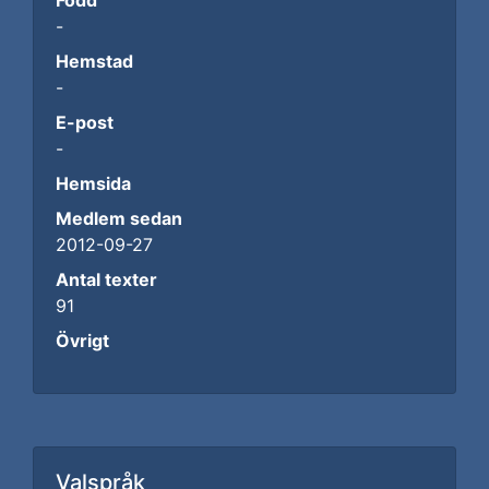
Född
-
Hemstad
-
E-post
-
Hemsida
Medlem sedan
2012-09-27
Antal texter
91
Övrigt
Valspråk