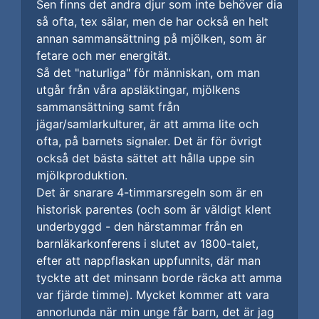
Sen finns det andra djur som inte behöver dia
så ofta, tex sälar, men de har också en helt
annan sammansättning på mjölken, som är
fetare och mer energität.
Så det "naturliga" för människan, om man
utgår från våra apsläktingar, mjölkens
sammansättning samt från
jägar/samlarkulturer, är att amma lite och
ofta, på barnets signaler. Det är för övrigt
också det bästa sättet att hålla uppe sin
mjölkproduktion.
Det är snarare 4-timmarsregeln som är en
historisk parentes (och som är väldigt klent
underbyggd - den härstammar från en
barnläkarkonferens i slutet av 1800-talet,
efter att nappflaskan uppfunnits, där man
tyckte att det minsann borde räcka att amma
var fjärde timme). Mycket kommer att vara
annorlunda när min unge får barn, det är jag